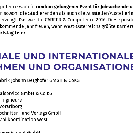
mpetence war ein
rundum gelungener Event für Jobsuchende 
nn sowohl die Studierenden als auch die Aussteller/Austelleri
berzeugt. Das war die CAREER & Competence 2016. Diese posit
 kommende Jahr freuen, wenn West-Österreichs größte Karrie
rtstag feiert
.
NALE UND INTERNATIONAL
HMEN UND ORGANISATION
abrik Johann Berghofer GmbH & CoKG
nalservice GmbH & Co KG
 ingnieure
 Vorarlberg
tschriften- und Verlags GmbH
 Zollkoordination West
lmanagement GmbH