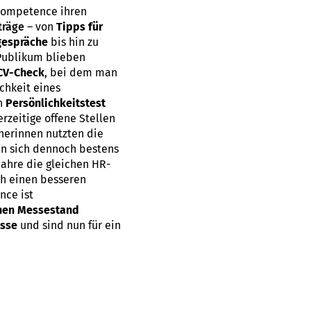
Competence ihren
träge
– von
Tipps für
gespräche
bis hin zu
Publikum blieben
CV-Check
, bei dem man
chkeit eines
en
Persönlichkeitstest
rzeitige offene Stellen
herinnen nutzten die
an sich dennoch bestens
Jahre die gleichen HR-
ch einen besseren
nce ist
einen Messestand
esse
und sind nun für ein