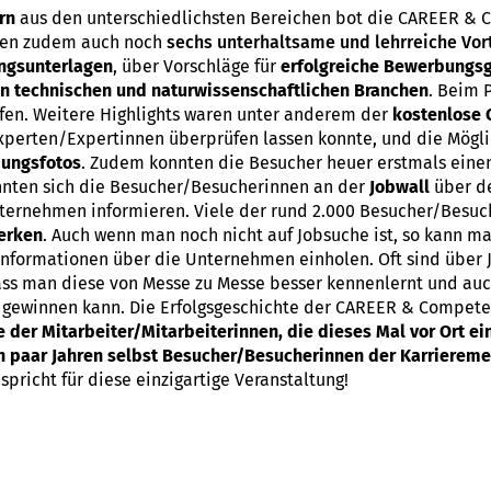
rn
aus den unterschiedlichsten Bereichen bot die CAREER & 
nen zudem auch noch
sechs unterhaltsame und lehrreiche Vor
ngsunterlagen
, über Vorschläge für
erfolgreiche Bewerbungs
in technischen und naturwissenschaftlichen Branchen
. Beim 
offen. Weitere Highlights waren unter anderem der
kostenlose 
xperten/Expertinnen überprüfen lassen konnte, und die Mögli
bungsfotos
. Zudem konnten die Besucher heuer erstmals ein
nten sich die Besucher/Besucherinnen an der
Jobwall
über de
nternehmen informieren. Viele der rund 2.000 Besucher/Besuc
erken
. Auch wenn man noch nicht auf Jobsuche ist, so kann m
Informationen über die Unternehmen einholen. Oft sind über 
ass man diese von Messe zu Messe besser kennenlernt und au
e gewinnen kann. Die Erfolgsgeschichte der CAREER & Compete
e der Mitarbeiter/Mitarbeiterinnen, die dieses Mal vor Ort 
in paar Jahren selbst Besucher/Besucherinnen der Karrierem
pricht für diese einzigartige Veranstaltung!