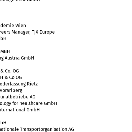
ademie Wien
reers Manager, TJX Europe
mbH
GMBH
ng Austria GmbH
 & Co. OG
H & Co OG
iederlassung Rietz
Vorarlberg
unalbetriebe AG
nology for healthcare GmbH
International GmbH
mbH
ationale Transportorganisation AG