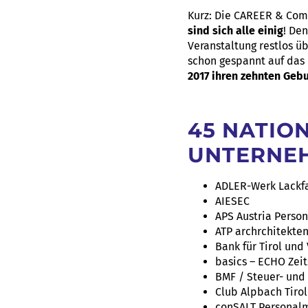
Kurz: Die CAREER & Co
sind sich alle einig
! De
Veranstaltung restlos ü
schon gespannt auf das
2017 ihren zehnten Gebu
45 NATIO
UNTERNE
ADLER-Werk Lackf
AIESEC
APS Austria Perso
ATP archrchitekten
Bank für Tirol und
basics – ECHO Zei
BMF / Steuer- und
Club Alpbach Tirol
conSALT Persona