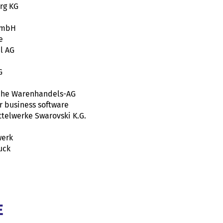
rg KG
GmbH
e
l AG
G
sche Warenhandels-AG
r business software
ttelwerke Swarovski K.G.
werk
uck
E