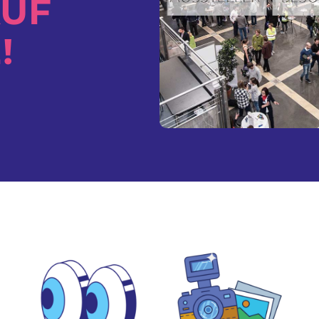
AUF
!