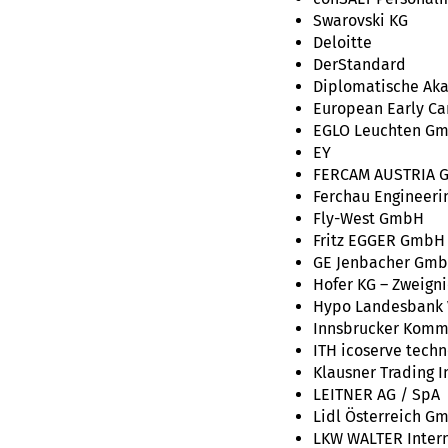
Swarovski KG
Deloitte
DerStandard
Diplomatische Ak
European Early Ca
EGLO Leuchten G
EY
FERCAM AUSTRIA 
Ferchau Engineeri
Fly-West GmbH
Fritz EGGER GmbH
GE Jenbacher Gmb
Hofer KG – Zweign
Hypo Landesbank 
Innsbrucker Komm
ITH icoserve tech
Klausner Trading 
LEITNER AG / SpA
Lidl Österreich G
LKW WALTER Intern