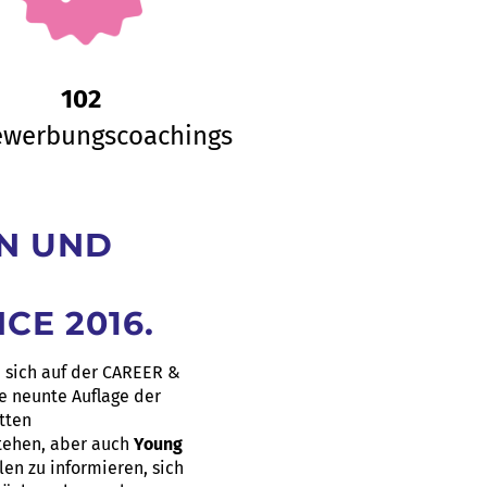
102
ewerbungscoachings
RN UND
CE 2016.
 sich auf der CAREER &
e neunte Auflage der
atten
stehen, aber auch
Young
len zu informieren, sich