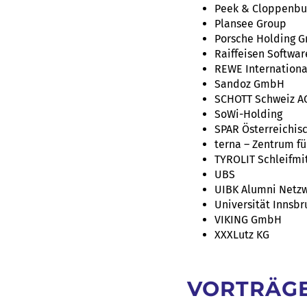
Peek & Cloppenbu
Plansee Group
Porsche Holding 
Raiffeisen Softwar
REWE Internationa
Sandoz GmbH
SCHOTT Schweiz A
SoWi-Holding
SPAR Österreichi
terna – Zentrum fü
TYROLIT Schleifmi
UBS
UIBK Alumni Netz
Universität Innsbr
VIKING GmbH
XXXLutz KG
VORTRÄG