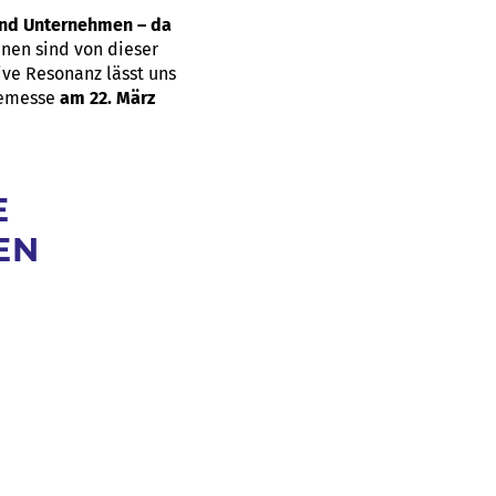
und Unternehmen – da
nnen sind von dieser
ive Resonanz lässt uns
remesse
am 22. März
E
EN