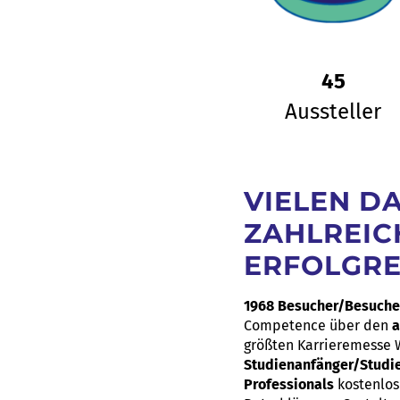
45
Aussteller
VIELEN D
ZAHLREIC
ERFOLGRE
1968 Besucher/Besuche
Competence über den
a
größten Karrieremesse W
Studienanfänger/Studi
Professionals
kostenlos 