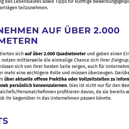
ng des Lebenslaufes sowie Tipps für künftige Bewerbungsgesp
orträgen teilzunehmen.
NEHMEN AUF ÜBER 2.000
METERN
tierten sich
auf über 2.000 Quadratmeter
und gaben einen Einb
n nutzen mittlerweile die einmalige Chance sich ihrer Zielgru
üssen sich von ihrer besten Seite zeigen, auch für Unternehm
r mehr eine wichtigere Rolle und müssen überzeugen. Darüber
 um
über aktuelle offene Praktika oder Vollzeitstellen zu info
vorab persönlich kennenzulernen
. Dies ist nicht nur für den 
nalchefs/Personalchefinnen profitieren davon, da sie bereits
 ob ihr Gegenüber in das Unternehmen passen könnte.
TS