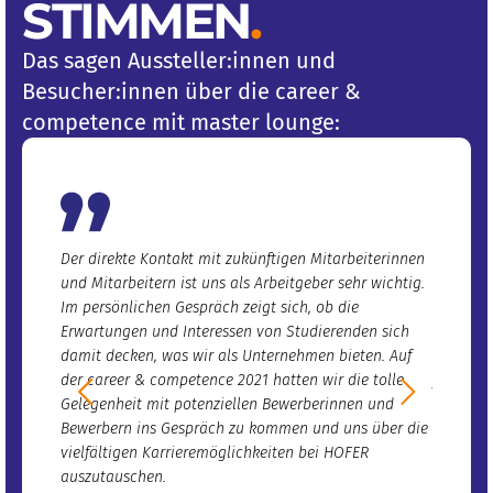
STIMMEN
.
Das sagen Aussteller:innen und
Besucher:innen über die career &
competence mit master lounge:
Der direkte Kontakt mit zukünftigen Mitarbeiterinnen
Ich bin e
und Mitarbeitern ist uns als Arbeitgeber sehr wichtig.
mit sehr
Im persönlichen Gespräch zeigt sich, ob die
an Accen
Erwartungen und Interessen von Studierenden sich
Standort
damit decken, was wir als Unternehmen bieten. Auf
aufbauen
der career & competence 2021 hatten wir die tolle
junge Ta
Gelegenheit mit potenziellen Bewerberinnen und
Accentur
Bewerbern ins Gespräch zu kommen und uns über die
vielfältigen Karrieremöglichkeiten bei HOFER
auszutauschen.