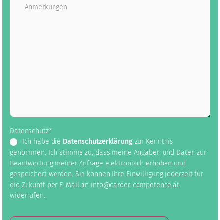
Datenschutz
*
Ich habe die
Datenschutzerklärung
zur Kenntnis
genommen. Ich stimme zu, dass meine Angaben und Daten zur
Beantwortung meiner Anfrage elektronisch erhoben und
gespeichert werden. Sie können Ihre Einwilligung jederzeit für
die Zukunft per E-Mail an info@career-competence.at
widerrufen.