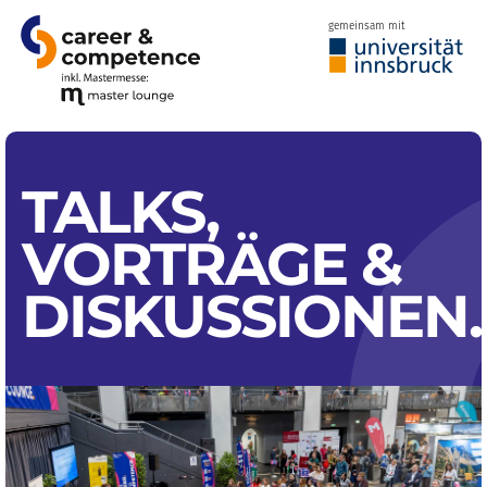
gemeinsam mit
TALKS,
VORTRÄGE
&
DISKUSSIONEN
.