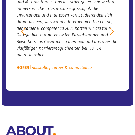
und Mitarbeitern ist uns als Arbeitgeber sehr wichtig.
mit sehr
Im persönlichen Gespräch zeigt sich, ob die
an Accen
Erwartungen und Interessen von Studierenden sich
Standort
damit decken, was wir als Unternehmen bieten. Auf
aufbauen
der career & competence 2021 hatten wir die tolle
junge Ta
Gelegenheit mit potenziellen Bewerberinnen und
Accentur
Bewerbern ins Gespräch zu kommen und uns über die
vielfältigen Karrieremöglichkeiten bei HOFER
auszutauschen.
HOFER |
Aussteller
,
career & competence
ABOUT
.