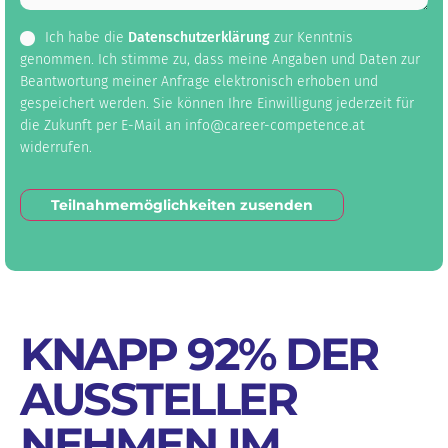
Datenschutz
*
Ich habe die
Datenschutzerklärung
zur Kenntnis
genommen. Ich stimme zu, dass meine Angaben und Daten zur
Beantwortung meiner Anfrage elektronisch erhoben und
gespeichert werden. Sie können Ihre Einwilligung jederzeit für
die Zukunft per E-Mail an info@career-competence.at
widerrufen.
Teilnahmemöglichkeiten zusenden
KNAPP 92% DER
AUSSTELLER
NEHMEN IM