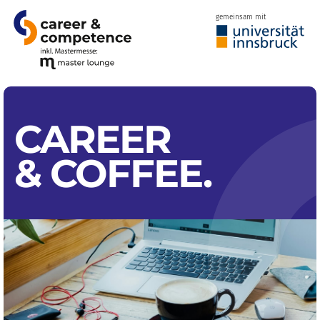
gemeinsam mit
CAREER
&
COFFEE
.