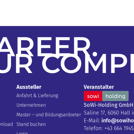
AREER
.
UR
COMP
Aussteller
Veranstalter
Anfahrt & Lieferung
SoWi-Holding GmbH
Unternehmen
Saline 17, 6060 Hall i
Master – und Bildungsanbieter
E-Mail:
info@sowihol
wnload
Stand buchen
Telefon: +43 664 194
Login