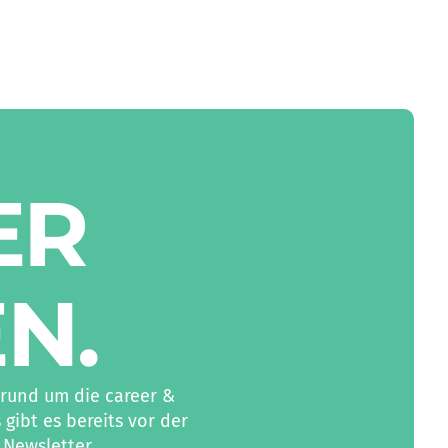
ER
EN
.
rund um die career &
ibt es bereits vor der
 Newsletter.