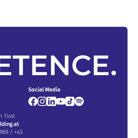
ETENCE
.
Social Media
n Tirol
ding.at
5989 / +43