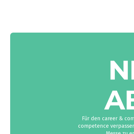
N
A
Für den career & co
competence verpassen.
Messe zu er