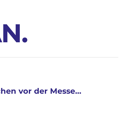
AN
.
chen vor der Messe…