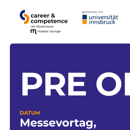
gemeinsam mit
PRE O
DATUM
Messevortag,