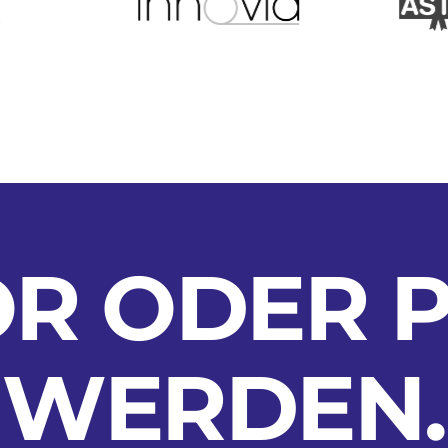
R ODER 
WERDEN
.