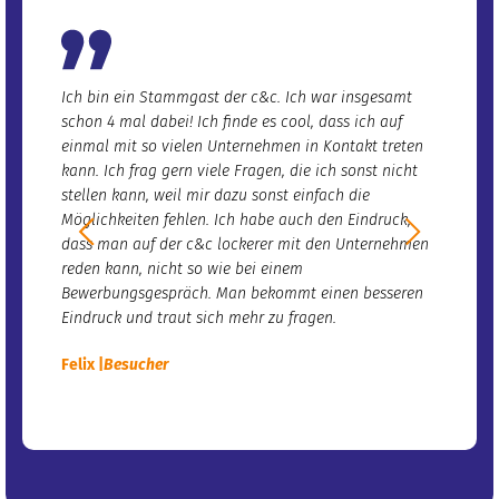
Ich bin ein Stammgast der c&c. Ich war insgesamt
Ich woll
schon 4 mal dabei! Ich finde es cool, dass ich auf
Ich hab 
einmal mit so vielen Unternehmen in Kontakt treten
war bei
kann. Ich frag gern viele Fragen, die ich sonst nicht
Vorträge
stellen kann, weil mir dazu sonst einfach die
hilfreic
Möglichkeiten fehlen. Ich habe auch den Eindruck,
Workshop
dass man auf der c&c lockerer mit den Unternehmen
waren le
reden kann, nicht so wie bei einem
ich mich
Bewerbungsgespräch. Man bekommt einen besseren
Miriam |
Eindruck und traut sich mehr zu fragen.
Felix |
Besucher