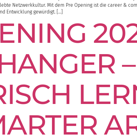
gelebte Netzwerkkultur. Mit dem Pre Opening ist die career & c
und Entwicklung gewürdigt. […]
ENING 202
HANGER –
RISCH LE
ARTER A