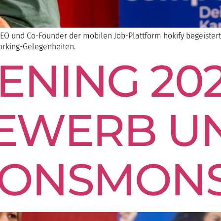
x-CEO und Co-Founder der mobilen Job-Plattform hokify begeist
orking-Gelegenheiten.
ENING 202
EWERB U
TIONSMON