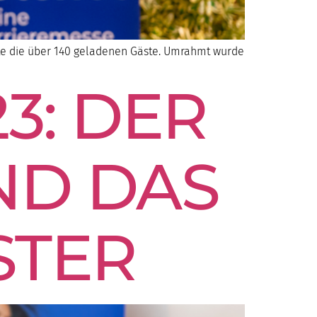
erte die über 140 geladenen Gäste. Umrahmt wurde
3: DER
ND DAS
STER