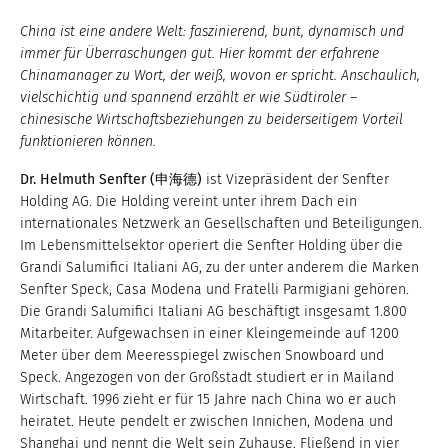
China ist eine andere Welt: faszinierend, bunt, dynamisch und
immer für Überraschungen gut. Hier kommt der erfahrene
Chinamanager zu Wort, der weiß, wovon er spricht. Anschaulich,
vielschichtig und spannend erzählt er wie Südtiroler –
chinesische Wirtschaftsbeziehungen zu beiderseitigem Vorteil
funktionieren können.
D
r. Helmuth Senfter (
申海德
)
ist Vizepräsident der Senfter
Holding AG. Die Holding vereint unter ihrem Dach ein
internationales Netzwerk an Gesellschaften und Beteiligungen.
Im Lebensmittelsektor operiert die Senfter Holding über die
Grandi Salumifici Italiani AG, zu der unter anderem die Marken
Senfter Speck, Casa Modena und Fratelli Parmigiani gehören.
Die Grandi Salumifici Italiani AG beschäftigt insgesamt 1.800
Mitarbeiter. Aufgewachsen in einer Kleingemeinde auf 1200
Meter über dem Meeresspiegel zwischen Snowboard und
Speck. Angezogen von der Großstadt studiert er in Mailand
Wirtschaft. 1996 zieht er für 15 Jahre nach China wo er auch
heiratet. Heute pendelt er zwischen Innichen, Modena und
Shanghai und nennt die Welt sein Zuhause. Fließend in vier