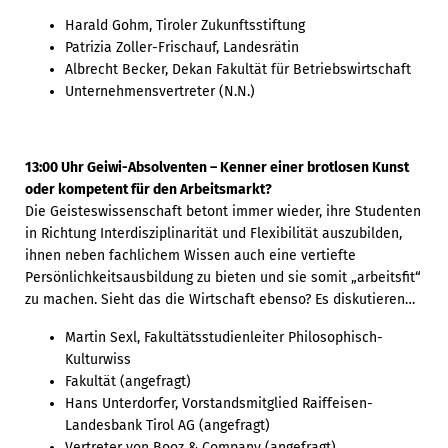
Harald Gohm, Tiroler Zukunftsstiftung
Patrizia Zoller-Frischauf, Landesrätin
Albrecht Becker, Dekan Fakultät für Betriebswirtschaft
Unternehmensvertreter (N.N.)
1
3:00 Uhr Geiwi-Absolventen – Kenner einer brotlosen Kunst
oder kompetent für den Arbeitsmarkt?
Die Geisteswissenschaft betont immer wieder, ihre Studenten
in Richtung Interdisziplinarität und Flexibilität auszubilden,
ihnen neben fachlichem Wissen auch eine vertiefte
Persönlichkeitsausbildung zu bieten und sie somit „arbeitsfit“
zu machen. Sieht das die Wirtschaft ebenso? Es diskutieren…
Martin Sexl, Fakultätsstudienleiter Philosophisch-
Kulturwiss
Fakultät (angefragt)
Hans Unterdorfer, Vorstandsmitglied Raiffeisen-
Landesbank Tirol AG (angefragt)
Vertreter von Booz & Company (angefragt)