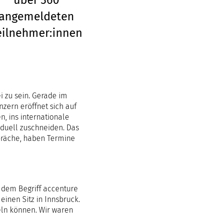
über 360
angemeldeten
eilnehmer:innen
i zu sein. Gerade im
nzern eröffnet sich auf
, ins internationale
viduell zuschneiden. Das
spräche, haben Termine
t dem Begriff accenture
inen Sitz in Innsbruck.
eln können. Wir waren