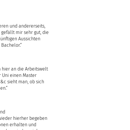
ren und andererseits,
fällt mir sehr gut, die
künftigen Aussichten
 Bachelor.“
 hier an die Arbeitswelt
r Uni einen Master
c&c sieht man, ob sich
en.“
und
wieder hierher begeben
ionen erhalten und