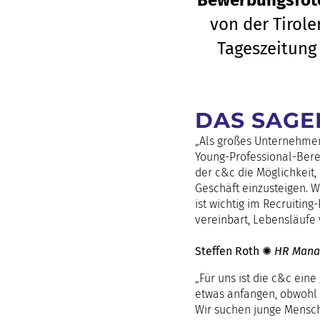
Bewerbungsfot
von der Tirole
Tageszeitung
DAS SAGEN
„Als großes Unternehmen 
Young-Professional-Bereic
der c&c die Möglichkeit
Geschäft einzusteigen. Wi
ist wichtig im Recruitin
vereinbart, Lebensläufe 
Steffen Roth ✺
HR Mana
„Für uns ist die c&c ein
etwas anfangen, obwohl 
Wir suchen junge Mensch