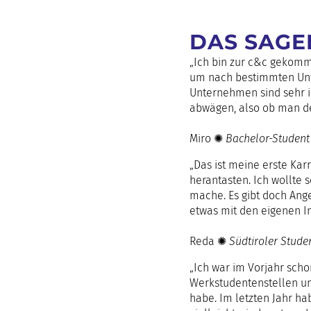
DAS SAGEN
„Ich bin zur c&c gekomm
um nach bestimmten Unte
Unternehmen sind sehr i
abwägen, also ob man de
Miro ✺
Bachelor-Student
„Das ist meine erste Kar
herantasten. Ich wollte 
mache. Es gibt doch Ange
etwas mit den eigenen I
Reda ✺
Südtiroler Stude
„Ich war im Vorjahr sch
Werkstudentenstellen um
habe. Im letzten Jahr ha