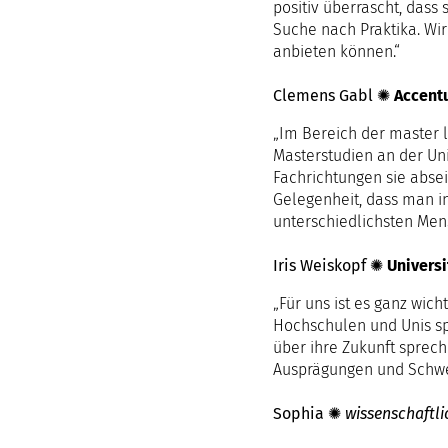
positiv überrascht, dass
Suche nach Praktika. Wi
anbieten können.“
Clemens Gabl
✺
Accent
„Im Bereich der master l
Masterstudien an der Uni
Fachrichtungen sie abse
Gelegenheit, dass man i
unterschiedlichsten Men
Iris Weiskopf
✺
Universi
„Für uns ist es ganz wic
Hochschulen und Unis sp
über ihre Zukunft sprech
Ausprägungen und Schwe
Sophia ✺
wissenschaftli