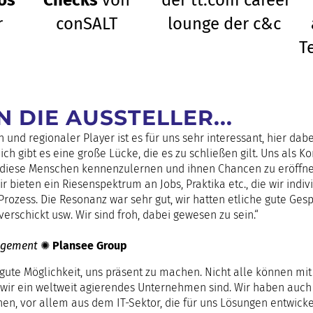
os
Checks
von
der tt.com career
r
conSALT
lounge der c&c
T
 DIE AUSSTELLER...
und regionaler Player ist es für uns sehr interessant, hier dabe
h gibt es eine große Lücke, die es zu schließen gilt. Uns als Ko
, diese Menschen kennenzulernen und ihnen Chancen zu eröffnen
r bieten ein Riesenspektrum an Jobs, Praktika etc., die wir indi
g-Prozess. Die Resonanz war sehr gut, wir hatten etliche gute Ge
verschickt usw. Wir sind froh, dabei gewesen zu sein.“
gement
✺
Plansee Group
e gute Möglichkeit, uns präsent zu machen. Nicht alle können mi
wir ein weltweit agierendes Unternehmen sind. Wir haben auch e
en, vor allem aus dem IT-Sektor, die für uns Lösungen entwick