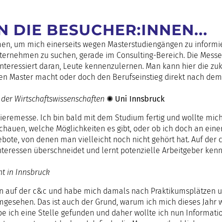
 DIE BESUCHER:INNEN...
en, um mich einerseits wegen Masterstudiengängen zu informie
rnehmen zu suchen, gerade im Consulting-Bereich. Die Messe ge
nteressiert daran, Leute kennenzulernen. Man kann hier die zu
n Master macht oder doch den Berufseinstieg direkt nach dem
 der Wirtschaftswissenschaften
✺
Uni Innsbruck
rieremesse. Ich bin bald mit dem Studium fertig und wollte mich
schauen, welche Möglichkeiten es gibt, oder ob ich doch an eine
bote, von denen man vielleicht noch nicht gehört hat. Auf der 
nteressen überschneidet und lernt potenzielle Arbeitgeber kenn
nt in Innsbruck
on auf der c&c und habe mich damals nach Praktikumsplätzen 
gesehen. Das ist auch der Grund, warum ich mich dieses Jahr 
be ich eine Stelle gefunden und daher wollte ich nun Informat