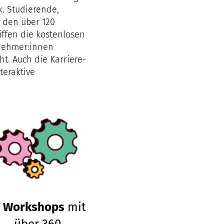
k. Studierende,
t den über 120
iffen die kostenlosen
lnehmer:innen
t. Auch die Karriere-
teraktive
2 Workshops
mit