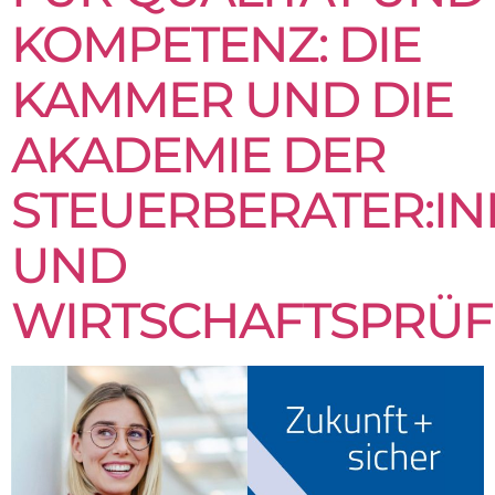
KOMPETENZ: DIE
KAMMER UND DIE
AKADEMIE DER
STEUERBERATER:I
UND
WIRTSCHAFTSPRÜF