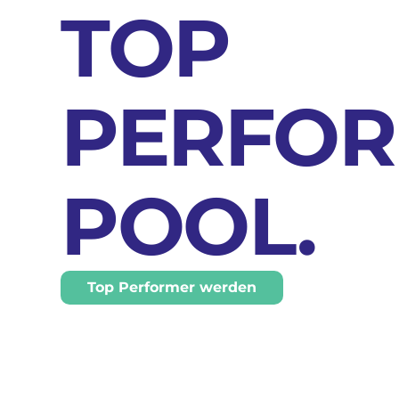
TOP
PERFO
POOL.
Top Performer werden