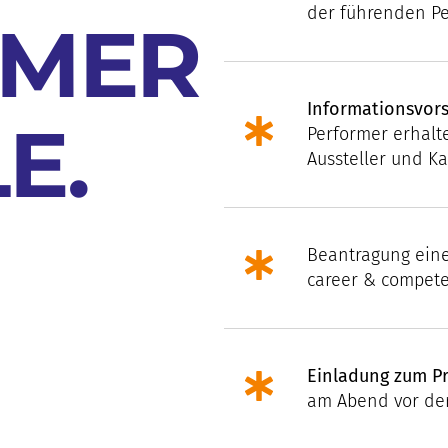
der führenden Per
RMER
Informationsvor
E.
Performer erhalt
Aussteller und Ka
Beantragung ein
career & compet
Einladung zum P
am Abend vor der