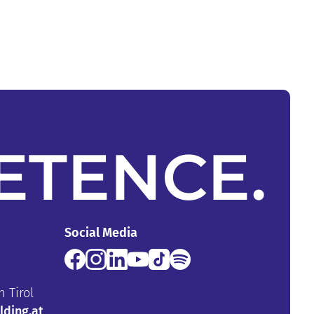
ETENCE
.
Social Media
n Tirol
ding.at