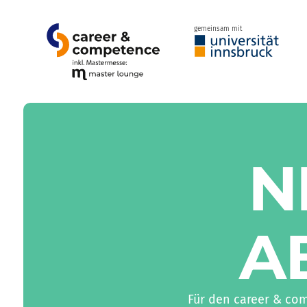
gemeinsam mit
N
A
Für den career & co